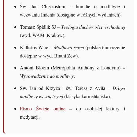
Św. Jan Chryzostom – homilie o modlitwie i
wezwaniu Imienia (dostępne w różnych wydaniach).
Tomasz Špidlik SJ –
Teologia duchowości wschodniej
(wyd. WAM, Kraków).
Kallistos Ware –
Modlitwa serca
(polskie tłumaczenie
dostępne w wyd. Bratni Zew).
Antoni Bloom (Metropolita Anthony z Londynu) –
Wprowadzenie do modlitwy
.
Św. Jan od Krzyża i św. Teresa z Ávila –
Droga
modlitwy wewnętrznej
(klasyka karmelitańska).
Pismo Święte online
– do osobistej lektury i
medytacji.