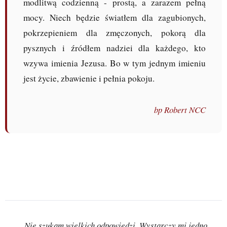
modlitwą codzienną - prostą, a zarazem pełną
mocy. Niech będzie światłem dla zagubionych,
pokrzepieniem dla zmęczonych, pokorą dla
pysznych i źródłem nadziei dla każdego, kto
wzywa imienia Jezusa. Bo w tym jednym imieniu
jest życie, zbawienie i pełnia pokoju.
bp Robert NCC
Motto
„Nie szukam wielkich odpowiedzi. Wystarczy mi jedno