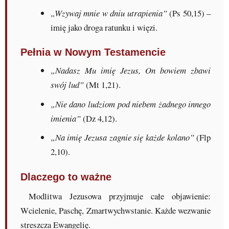
„Wzywaj mnie w dniu utrapienia”
(Ps 50,15) –
imię jako droga ratunku i więzi.
Pełnia w Nowym Testamencie
„Nadasz Mu imię Jezus, On bowiem zbawi
swój lud”
(Mt 1,21).
„Nie dano ludziom pod niebem żadnego innego
imienia”
(Dz 4,12).
„Na imię Jezusa zagnie się każde kolano”
(Flp
2,10).
Dlaczego to ważne
Modlitwa Jezusowa przyjmuje całe objawienie:
Wcielenie, Paschę, Zmartwychwstanie. Każde wezwanie
streszcza Ewangelię.