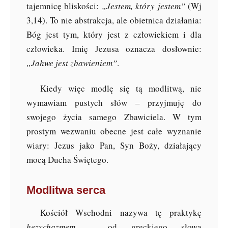
tajemnicę bliskości:
„Jestem, który jestem”
(Wj
3,14). To nie abstrakcja, ale obietnica działania:
Bóg jest tym, który jest z człowiekiem i dla
człowieka. Imię Jezusa oznacza dosłownie:
„Jahwe jest zbawieniem”
.
Kiedy więc modlę się tą modlitwą, nie
wymawiam pustych słów – przyjmuję do
swojego życia samego Zbawiciela. W tym
prostym wezwaniu obecne jest całe wyznanie
wiary: Jezus jako Pan, Syn Boży, działający
mocą Ducha Świętego.
Modlitwa serca
Kościół Wschodni nazywa tę praktykę
hezychazmem
– od greckiego słowa