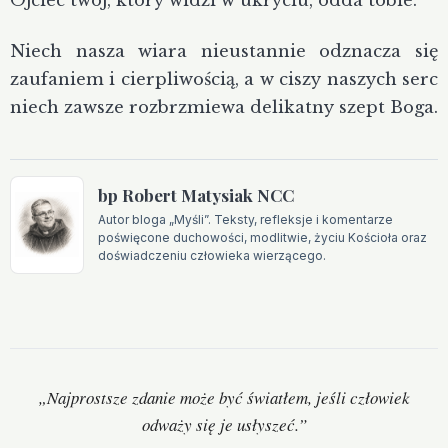
Ojciec twój, który widzi w ukryciu, odda tobie.”
Niech nasza wiara nieustannie odznacza się
zaufaniem i cierpliwością, a w ciszy naszych serc
niech zawsze rozbrzmiewa delikatny szept Boga.
bp Robert Matysiak NCC
Autor bloga „Myśli”. Teksty, refleksje i komentarze
poświęcone duchowości, modlitwie, życiu Kościoła oraz
doświadczeniu człowieka wierzącego.
Motto
„Najprostsze zdanie może być światłem, jeśli człowiek
odważy się je usłyszeć.”